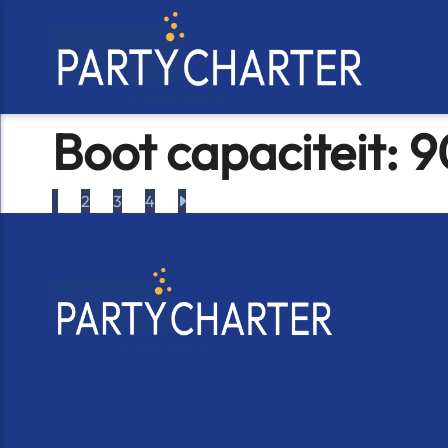
Boot capaciteit:
9
1
2
3
4