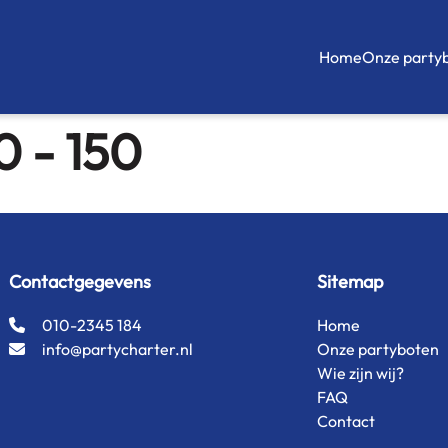
Home
Onze party
0 - 150
Contactgegevens
Sitemap
010-2345 184
Home
info@partycharter.nl
Onze partyboten
Wie zijn wij?
FAQ
Contact