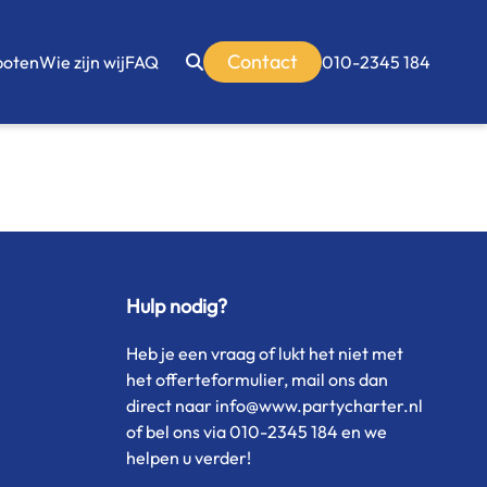
Contact
boten
Wie zijn wij
FAQ
010-2345 184
Hulp nodig?
Heb je een vraag of lukt het niet met
het offerteformulier, mail ons dan
direct naar info@www.partycharter.nl
of bel ons via 010-2345 184 en we
helpen u verder!